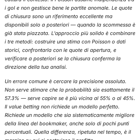
i gol e non gestisce bene le partite anomale. Le quote
di chiusura sono un riferimento eccellente ma
disponibili solo a posteriori — quando la scommessa è
già stata piazzata. L’approccio più solido è combinare
i tre metodi: costruire una stima con Poisson o dati
storici, confrontarla con le quote di apertura, e
verificare a posteriori se la chiusura conferma la
direzione della tua analisi.
Un errore comune è cercare la precisione assoluta.
Non serve stimare che la probabilità sia esattamente il
57.3% — serve capire se è più vicina al 55% o al 45%.
Il value betting non richiede un modello perfetto.
Richiede un modello che sia sistematicamente migliore
della linea del bookmaker, anche solo di pochi punti
percentuali. Quella differenza, ripetuta nel tempo, è il