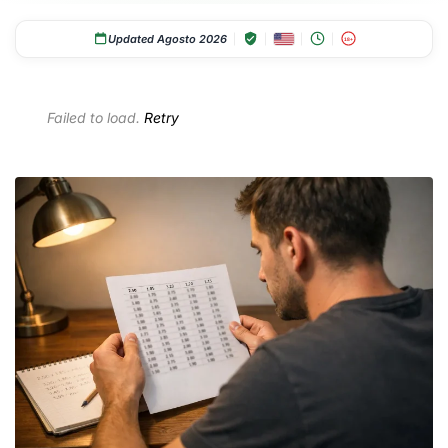
Updated Agosto 2026
18+
Failed to load.
Retry