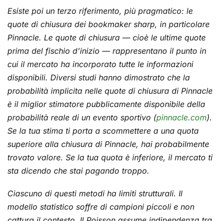
Esiste poi un terzo riferimento, più pragmatico: le
quote di chiusura dei bookmaker sharp, in particolare
Pinnacle. Le quote di chiusura — cioè le ultime quote
prima del fischio d’inizio — rappresentano il punto in
cui il mercato ha incorporato tutte le informazioni
disponibili. Diversi studi hanno dimostrato che la
probabilità implicita nelle quote di chiusura di Pinnacle
è il miglior stimatore pubblicamente disponibile della
probabilità reale di un evento sportivo (
pinnacle.com
).
Se la tua stima ti porta a scommettere a una quota
superiore alla chiusura di Pinnacle, hai probabilmente
trovato valore. Se la tua quota è inferiore, il mercato ti
sta dicendo che stai pagando troppo.
Ciascuno di questi metodi ha limiti strutturali. Il
modello statistico soffre di campioni piccoli e non
cattura il contesto. Il Poisson assume indipendenza tra