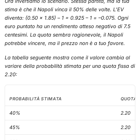
Ora invertiamo lo scenario. Stessa partita, ma la tua
stima è che il Napoli vinca il 50% delle volte. L’EV
diventa: (0.50 × 1.85) – 1 = 0.925 – 1 = –0.075. Ogni
euro puntato ha un rendimento atteso negativo di 7.5
centesimi. La quota sembra ragionevole, il Napoli
potrebbe vincere, ma il prezzo non è a tuo favore.
La tabella seguente mostra come il valore cambia al
variare della probabilità stimata per una quota fissa di
2.20:
PROBABILITÀ STIMATA
QUOTA
40%
2.20
45%
2.20