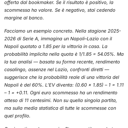
offerta dal bookmaker. Se il risultato è positivo, la
scommessa ha valore. Se è negativo, stai cedendo
margine al banco.
Facciamo un esempio concreto. Nella stagione 2025-
2026 di Serie A, immagina un Napoli–Lazio con il
Napoli quotato a 1.85 per la vittoria in casa. La
probabilità implicita nella quota è 1/1.85 = 54.05%. Ma
la tua analisi — basata su forma recente, rendimento
casalingo, assenze nel Lazio, confronti diretti —
suggerisce che la probabilità reale di una vittoria del
Napoli è del 60%. L’EV diventa: (0.60 × 1.85) – 1 = 1.11
– 1 = +0.11. Ogni euro scommesso ha un rendimento
atteso di 11 centesimi. Non su quella singola partita,
ma sulla media statistica di tutte le scommesse con
quel profilo.