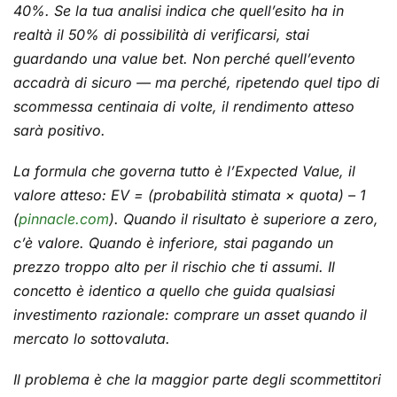
40%. Se la tua analisi indica che quell’esito ha in
realtà il 50% di possibilità di verificarsi, stai
guardando una value bet. Non perché quell’evento
accadrà di sicuro — ma perché, ripetendo quel tipo di
scommessa centinaia di volte, il rendimento atteso
sarà positivo.
La formula che governa tutto è l’Expected Value, il
valore atteso: EV = (probabilità stimata × quota) – 1
(
pinnacle.com
). Quando il risultato è superiore a zero,
c’è valore. Quando è inferiore, stai pagando un
prezzo troppo alto per il rischio che ti assumi. Il
concetto è identico a quello che guida qualsiasi
investimento razionale: comprare un asset quando il
mercato lo sottovaluta.
Il problema è che la maggior parte degli scommettitori