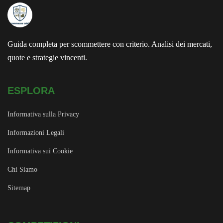
Guida completa per scommettere con criterio. Analisi dei mercati,
quote e strategie vincenti.
ESPLORA
Informativa sulla Privacy
Informazioni Legali
Informativa sui Cookie
Chi Siamo
Sitemap