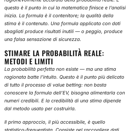
questo è il punto in cui la matematica finisce e l’analisi
inizia. La formula è il contenitore; la qualità della
stima è il contenuto. Una formula applicata con dati
sbagliati produce risultati inutili — o peggio, produce
una falsa sensazione di sicurezza.
STIMARE LA PROBABILITÀ REALE:
METODI E LIMITI
La probabilità perfetta non esiste — ma una stima
ragionata batte l’intuito. Questo è il punto più delicato
di tutto il processo di value betting: non basta
conoscere la formula dell’EV, bisogna alimentarla con
numeri credibili. E la credibilità di una stima dipende
dal metodo usato per costruirla.
Il primo approccio, il più accessibile, è quello
statistico-frequentista. Consiste nel raccogliere dati