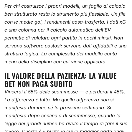
Per chi costruisce i propri modelli, un foglio di calcolo
ben strutturato resta lo strumento più flessibile. Un file
con le medie gol, i rendimenti casa-trasferta, i dati xG
e una colonna per il calcolo automatico dell’EV
permette di valutare ogni partita in pochi minuti. Non
servono software costosi: servono dati affidabili e una
struttura logica. La complessità del modello conta
meno della disciplina con cui viene applicato.
IL VALORE DELLA PAZIENZA: LA VALUE
BET NON PAGA SUBITO
Vincerai il 55% delle scommesse — e perderai il 45%.
La differenza è tutto. Ma quella differenza non si
manifesta domani, né la prossima settimana. Si
manifesta dopo centinaia di scommesse, quando la
legge dei grandi numeri ha avuto il tempo di fare il suo
lavoro. Questo è il punto in cui la maggior parte degli