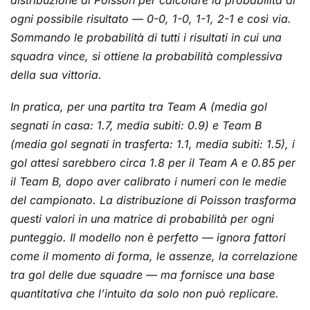
ogni possibile risultato — 0-0, 1-0, 1-1, 2-1 e così via.
Sommando le probabilità di tutti i risultati in cui una
squadra vince, si ottiene la probabilità complessiva
della sua vittoria.
In pratica, per una partita tra Team A (media gol
segnati in casa: 1.7, media subiti: 0.9) e Team B
(media gol segnati in trasferta: 1.1, media subiti: 1.5), i
gol attesi sarebbero circa 1.8 per il Team A e 0.85 per
il Team B, dopo aver calibrato i numeri con le medie
del campionato. La distribuzione di Poisson trasforma
questi valori in una matrice di probabilità per ogni
punteggio. Il modello non è perfetto — ignora fattori
come il momento di forma, le assenze, la correlazione
tra gol delle due squadre — ma fornisce una base
quantitativa che l’intuito da solo non può replicare.