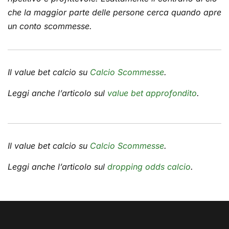
che la maggior parte delle persone cerca quando apre
un conto scommesse.
Il value bet calcio su
Calcio Scommesse
.
Leggi anche l’articolo sul
value bet approfondito
.
Il value bet calcio su
Calcio Scommesse
.
Leggi anche l’articolo sul
dropping odds calcio
.