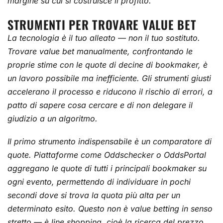
margine su cui si costruisce il profitto.
STRUMENTI PER TROVARE VALUE BET
La tecnologia è il tuo alleato — non il tuo sostituto.
Trovare value bet manualmente, confrontando le
proprie stime con le quote di decine di bookmaker, è
un lavoro possibile ma inefficiente. Gli strumenti giusti
accelerano il processo e riducono il rischio di errori, a
patto di sapere cosa cercare e di non delegare il
giudizio a un algoritmo.
Il primo strumento indispensabile è un comparatore di
quote. Piattaforme come Oddschecker o OddsPortal
aggregano le quote di tutti i principali bookmaker su
ogni evento, permettendo di individuare in pochi
secondi dove si trova la quota più alta per un
determinato esito. Questo non è value betting in senso
stretto — è line shopping, cioè la ricerca del prezzo