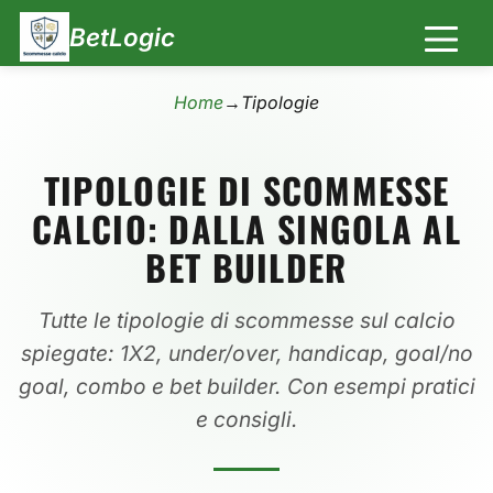
BetLogic
Home
→
Tipologie
TIPOLOGIE DI SCOMMESSE
CALCIO: DALLA SINGOLA AL
BET BUILDER
Tutte le tipologie di scommesse sul calcio
spiegate: 1X2, under/over, handicap, goal/no
goal, combo e bet builder. Con esempi pratici
e consigli.