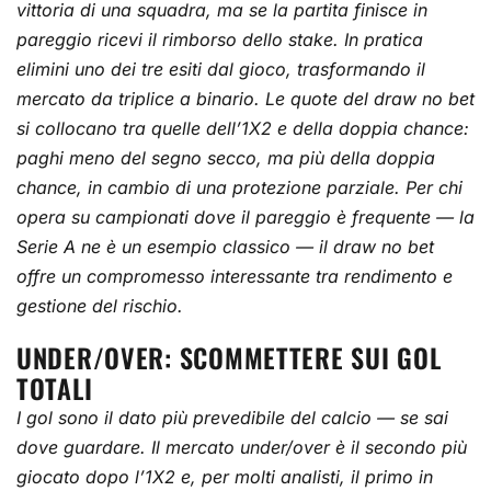
vittoria di una squadra, ma se la partita finisce in
pareggio ricevi il rimborso dello stake. In pratica
elimini uno dei tre esiti dal gioco, trasformando il
mercato da triplice a binario. Le quote del draw no bet
si collocano tra quelle dell’1X2 e della doppia chance:
paghi meno del segno secco, ma più della doppia
chance, in cambio di una protezione parziale. Per chi
opera su campionati dove il pareggio è frequente — la
Serie A ne è un esempio classico — il draw no bet
offre un compromesso interessante tra rendimento e
gestione del rischio.
UNDER/OVER: SCOMMETTERE SUI GOL
TOTALI
I gol sono il dato più prevedibile del calcio — se sai
dove guardare. Il mercato under/over è il secondo più
giocato dopo l’1X2 e, per molti analisti, il primo in