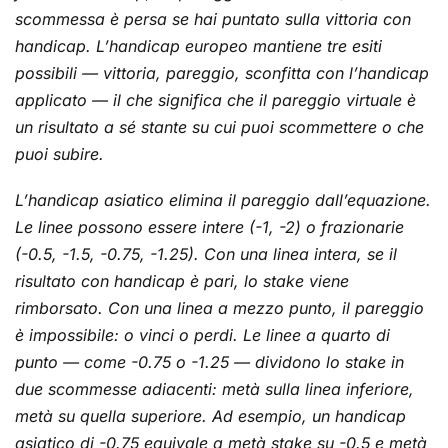
scommessa è persa se hai puntato sulla vittoria con
handicap. L’handicap europeo mantiene tre esiti
possibili — vittoria, pareggio, sconfitta con l’handicap
applicato — il che significa che il pareggio virtuale è
un risultato a sé stante su cui puoi scommettere o che
puoi subire.
L’handicap asiatico elimina il pareggio dall’equazione.
Le linee possono essere intere (-1, -2) o frazionarie
(-0.5, -1.5, -0.75, -1.25). Con una linea intera, se il
risultato con handicap è pari, lo stake viene
rimborsato. Con una linea a mezzo punto, il pareggio
è impossibile: o vinci o perdi. Le linee a quarto di
punto — come -0.75 o -1.25 — dividono lo stake in
due scommesse adiacenti: metà sulla linea inferiore,
metà su quella superiore. Ad esempio, un handicap
asiatico di -0.75 equivale a metà stake su -0.5 e metà