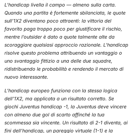
L’handicap livella il campo — almeno sulla carta.
Quando una partita è fortemente sbilanciata, le quote
sull’1X2 diventano poco attraenti: la vittoria del
favorito paga troppo poco per giustificare il rischio,
mentre l’outsider è dato a quote talmente alte da
scoraggiare qualsiasi approccio razionale. L’handicap
risolve questo problema attribuendo un vantaggio o
uno svantaggio fittizio a una delle due squadre,
ridistribuendo le probabilità e rendendo il mercato di
nuovo interessante.
L’handicap europeo funziona con la stessa logica
dell’1X2, ma applicata a un risultato corretto. Se
giochi Juventus handicap -1, la Juventus deve vincere
con almeno due gol di scarto affinché la tua
scommessa sia vincente. Un risultato di 2-1 diventa, ai
fini dell’handicap, un pareggio virtuale (1-1) e la