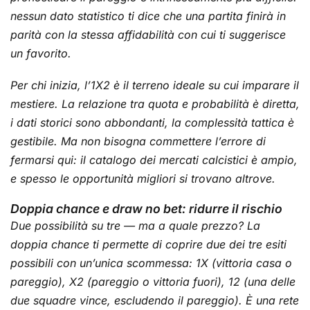
nessun dato statistico ti dice che una partita finirà in
parità con la stessa affidabilità con cui ti suggerisce
un favorito.
Per chi inizia, l’1X2 è il terreno ideale su cui imparare il
mestiere. La relazione tra quota e probabilità è diretta,
i dati storici sono abbondanti, la complessità tattica è
gestibile. Ma non bisogna commettere l’errore di
fermarsi qui: il catalogo dei mercati calcistici è ampio,
e spesso le opportunità migliori si trovano altrove.
Doppia chance e draw no bet: ridurre il rischio
Due possibilità su tre — ma a quale prezzo? La
doppia chance ti permette di coprire due dei tre esiti
possibili con un’unica scommessa: 1X (vittoria casa o
pareggio), X2 (pareggio o vittoria fuori), 12 (una delle
due squadre vince, escludendo il pareggio). È una rete