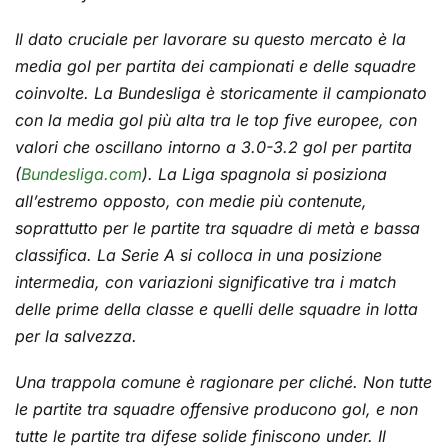
Il dato cruciale per lavorare su questo mercato è la
media gol per partita dei campionati e delle squadre
coinvolte. La Bundesliga è storicamente il campionato
con la media gol più alta tra le top five europee, con
valori che oscillano intorno a 3.0-3.2 gol per partita
(
Bundesliga.com
). La Liga spagnola si posiziona
all’estremo opposto, con medie più contenute,
soprattutto per le partite tra squadre di metà e bassa
classifica. La Serie A si colloca in una posizione
intermedia, con variazioni significative tra i match
delle prime della classe e quelli delle squadre in lotta
per la salvezza.
Una trappola comune è ragionare per cliché. Non tutte
le partite tra squadre offensive producono gol, e non
tutte le partite tra difese solide finiscono under. Il