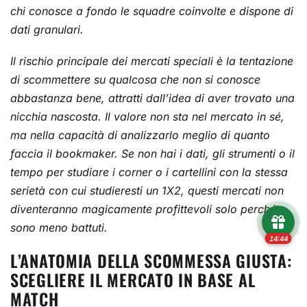
chi conosce a fondo le squadre coinvolte e dispone di
dati granulari.
Il rischio principale dei mercati speciali è la tentazione
di scommettere su qualcosa che non si conosce
abbastanza bene, attratti dall’idea di aver trovato una
nicchia nascosta. Il valore non sta nel mercato in sé,
ma nella capacità di analizzarlo meglio di quanto
faccia il bookmaker. Se non hai i dati, gli strumenti o il
tempo per studiare i corner o i cartellini con la stessa
serietà con cui studieresti un 1X2, questi mercati non
diventeranno magicamente profittevoli solo perché
sono meno battuti.
14:43
L’ANATOMIA DELLA SCOMMESSA GIUSTA:
SCEGLIERE IL MERCATO IN BASE AL
MATCH