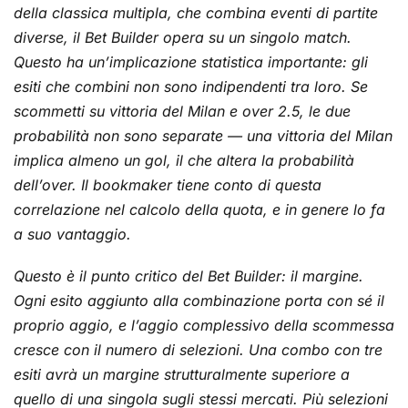
della classica multipla, che combina eventi di partite
diverse, il Bet Builder opera su un singolo match.
Questo ha un’implicazione statistica importante: gli
esiti che combini non sono indipendenti tra loro. Se
scommetti su vittoria del Milan e over 2.5, le due
probabilità non sono separate — una vittoria del Milan
implica almeno un gol, il che altera la probabilità
dell’over. Il bookmaker tiene conto di questa
correlazione nel calcolo della quota, e in genere lo fa
a suo vantaggio.
Questo è il punto critico del Bet Builder: il margine.
Ogni esito aggiunto alla combinazione porta con sé il
proprio aggio, e l’aggio complessivo della scommessa
cresce con il numero di selezioni. Una combo con tre
esiti avrà un margine strutturalmente superiore a
quello di una singola sugli stessi mercati. Più selezioni