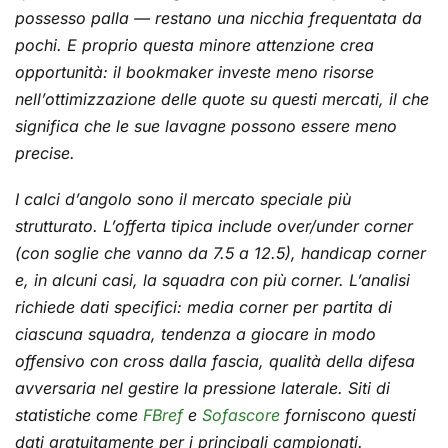
possesso palla — restano una nicchia frequentata da
pochi. E proprio questa minore attenzione crea
opportunità: il bookmaker investe meno risorse
nell’ottimizzazione delle quote su questi mercati, il che
significa che le sue lavagne possono essere meno
precise.
I calci d’angolo sono il mercato speciale più
strutturato. L’offerta tipica include over/under corner
(con soglie che vanno da 7.5 a 12.5), handicap corner
e, in alcuni casi, la squadra con più corner. L’analisi
richiede dati specifici: media corner per partita di
ciascuna squadra, tendenza a giocare in modo
offensivo con cross dalla fascia, qualità della difesa
avversaria nel gestire la pressione laterale. Siti di
statistiche come
FBref
e
Sofascore
forniscono questi
dati gratuitamente per i principali campionati.