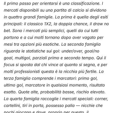
Il primo passo per orientarsi è una classificazione. I
mercati disponibili su una partita di calcio si dividono
in quattro grandi famiglie. La prima è quella degli esiti
principali: il classico 1X2, la doppia chance, il draw no
bet. Sono i mercati più semplici, quelli da cui tutti
partono e a cui molti tornano dopo aver vagato per
mesi tra opzioni più esotiche. La seconda famiglia
riguarda le statistiche sui gol: under/over, goal/no
goal, multigol, parziali primo e secondo tempo. Qui il
focus si sposta dal chi vince al quanto si segna, e per
molti professionisti questa è la nicchia più fertile. La
terza famiglia comprende i marcatori: primo gol,
ultimo gol, marcatore in qualsiasi momento, risultato
esatto. Quote alte, probabilità basse, rischio elevato.
La quarta famiglia raccoglie i mercati speciali: corner,
cartellini, tiri in porta, possesso palla — nicchie che
pochi giocano e dove, proprio per questo, il