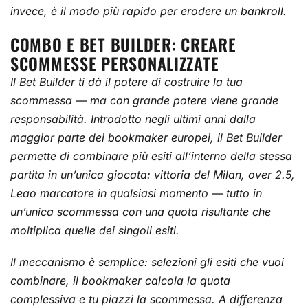
invece, è il modo più rapido per erodere un bankroll.
COMBO E BET BUILDER: CREARE
SCOMMESSE PERSONALIZZATE
Il Bet Builder ti dà il potere di costruire la tua
scommessa — ma con grande potere viene grande
responsabilità. Introdotto negli ultimi anni dalla
maggior parte dei bookmaker europei, il Bet Builder
permette di combinare più esiti all’interno della stessa
partita in un’unica giocata: vittoria del Milan, over 2.5,
Leao marcatore in qualsiasi momento — tutto in
un’unica scommessa con una quota risultante che
moltiplica quelle dei singoli esiti.
Il meccanismo è semplice: selezioni gli esiti che vuoi
combinare, il bookmaker calcola la quota
complessiva e tu piazzi la scommessa. A differenza