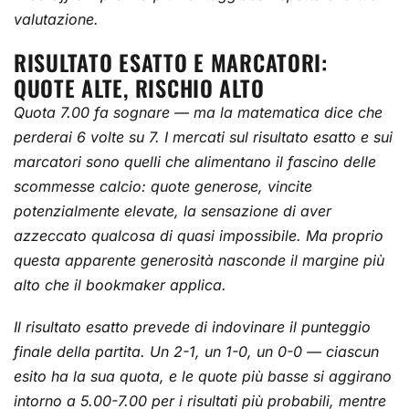
valutazione.
RISULTATO ESATTO E MARCATORI:
QUOTE ALTE, RISCHIO ALTO
Quota 7.00 fa sognare — ma la matematica dice che
perderai 6 volte su 7. I mercati sul risultato esatto e sui
marcatori sono quelli che alimentano il fascino delle
scommesse calcio: quote generose, vincite
potenzialmente elevate, la sensazione di aver
azzeccato qualcosa di quasi impossibile. Ma proprio
questa apparente generosità nasconde il margine più
alto che il bookmaker applica.
Il risultato esatto prevede di indovinare il punteggio
finale della partita. Un 2-1, un 1-0, un 0-0 — ciascun
esito ha la sua quota, e le quote più basse si aggirano
intorno a 5.00-7.00 per i risultati più probabili, mentre