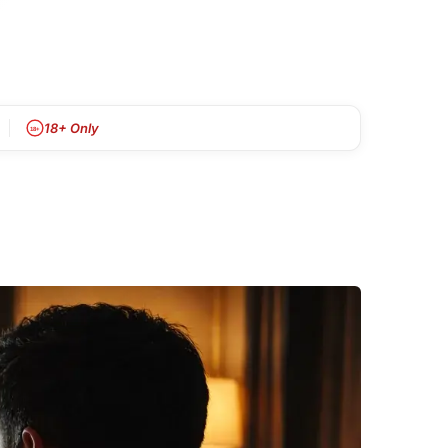
18+ Only
18+