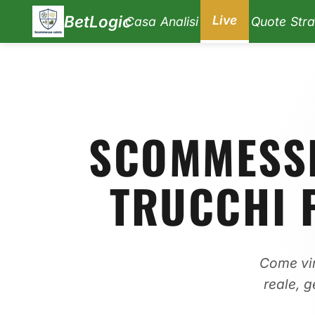
BetLogic
Live
Casa
Analisi
Quote
Stra
SCOMMESSE 
TRUCCHI P
Come vin
reale, g