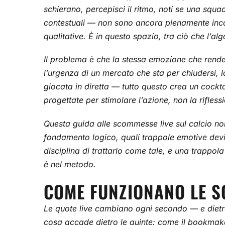
schierano, percepisci il ritmo, noti se una squa
contestuali — non sono ancora pienamente incor
qualitative. È in questo spazio, tra ciò che l’al
Il problema è che la stessa emozione che rende i
l’urgenza di un mercato che sta per chiudersi,
giocata in diretta — tutto questo crea un cock
progettate per stimolare l’azione, non la rifles
Questa guida alle scommesse live sul calcio non 
fondamento logico, quali trappole emotive devi r
disciplina di trattarlo come tale, e una trappo
è nel metodo.
COME FUNZIONANO LE S
Le quote live cambiano ogni secondo — e dietro
cosa accade dietro le quinte: come il bookmake