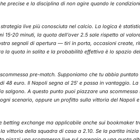
tiche precise e la disciplina di non agire quando le condizi
a strategia live più conosciuta nel calcio. La logica è stat
i 15-20 minuti, la quota dell’over 2.5 sale rispetto al valo
stra segnali di apertura — tiri in porta, occasioni create, r
tra la quota in salita e la probabilità effettiva è lo spazio
a scommessa pre-match. Supponiamo che tu abbia puntato 20
i 48 euro. Il Napoli segna al 25′ e passa in vantaggio. La 
saria salgono. A questo punto puoi piazzare una scommess
ogni scenario, oppure un profitto sulla vittoria del Napoli e 
elle betting exchange ma applicabile anche sui bookmaker tr
vittoria della squadra di casa a 2.10. Se la partita inizia
nto piazzi una scommessa live sul pareggio a una quota alt