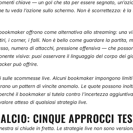
 momenti chiave — un gol che sta per essere segnato, un’az
e tu veda l’azione sullo schermo. Non è scorrettezza: è la
 i bookmaker offrono come alternativa allo streaming: una v
tiri, i corner, i falli. Non è bello come guardare la partita
sesso, numero di attacchi, pressione offensiva — che posson
nte visiva: puoi osservare il linguaggio del corpo dei gioca
cker può offrire.
i sulle scommesse live. Alcuni bookmaker impongono limiti di
trano un pattern di vincite anomalo. Le quote possono inol
perché il bookmaker si tutela contro l’incertezza aggiuntiva 
lore atteso di qualsiasi strategia live.
CALCIO: CINQUE APPROCCI TES
inestra si chiude in fretta. Le strategie live non sono versio