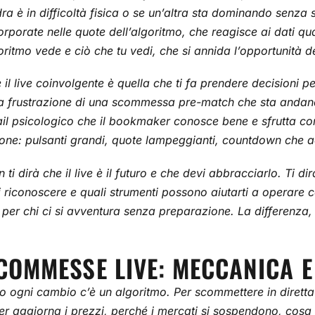
dra è in difficoltà fisica o se un’altra sta dominando senza
porate nelle quote dell’algoritmo, che reagisce ai dati qu
goritmo vede e ciò che tu vedi, che si annida l’opportunità de
l live coinvolgente è quella che ti fa prendere decisioni pe
 la frustrazione di una scommessa pre-match che sta andan
tail psicologico che il bookmaker conosce bene e sfrutta c
sione: pulsanti grandi, quote lampeggianti, countdown che a
ti dirà che il live è il futuro e che devi abbracciarlo. Ti d
iconoscere e quali strumenti possono aiutarti a operare con 
la per chi ci si avventura senza preparazione. La differenz
COMMESSE LIVE: MECCANICA E
 ogni cambio c’è un algoritmo. Per scommettere in diretta
r aggiorna i prezzi, perché i mercati si sospendono, cosa