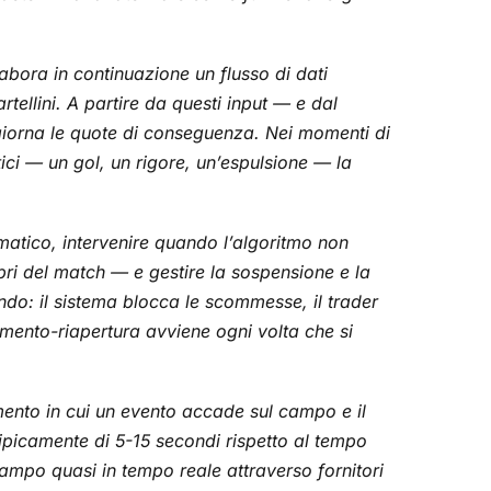
abora in continuazione un flusso di dati
artellini. A partire da questi input — e dal
ggiorna le quote di conseguenza. Nei momenti di
tici — un gol, un rigore, un’espulsione — la
matico, intervenire quando l’algoritmo non
bri del match — e gestire la sospensione e la
ondo: il sistema blocca le scommesse, il trader
amento-riapertura avviene ogni volta che si
momento in cui un evento accade sul campo e il
 tipicamente di 5-15 secondi rispetto al tempo
 campo quasi in tempo reale attraverso fornitori