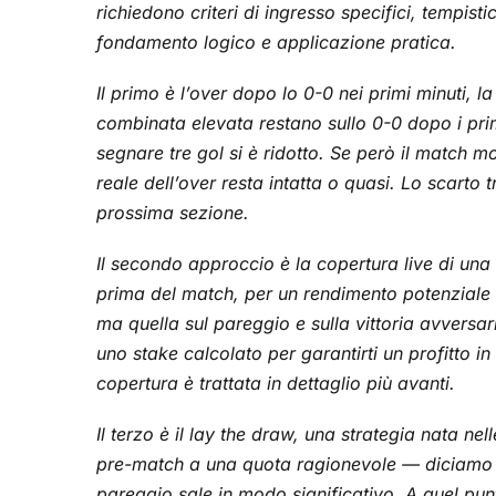
richiedono criteri di ingresso specifici, tempis
fondamento logico e applicazione pratica.
Il primo è l’over dopo lo 0-0 nei primi minuti, l
combinata elevata restano sullo 0-0 dopo i prim
segnare tre gol si è ridotto. Se però il match mo
reale dell’over resta intatta o quasi. Lo scarto 
prossima sezione.
Il secondo approccio è la copertura live di un
prima del match, per un rendimento potenziale d
ma quella sul pareggio e sulla vittoria avver
uno stake calcolato per garantirti un profitto in 
copertura è trattata in dettaglio più avanti.
Il terzo è il lay the draw, una strategia nata n
pre-match a una quota ragionevole — diciamo la 
pareggio sale in modo significativo. A quel pu