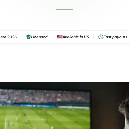
sto 2026
Licensed
Available in US
Fast payouts