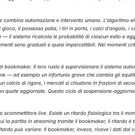
che combina automazione e intervento umano. L’algoritmo el
ioco, il possesso palla, i tiri in porta, i calci d’angolo, i c
— il sistema ricalcola le probabilità di ciascun esito e a
namenti sono graduali e quasi impercettibili. Nei momenti cri
l bookmaker. Il loro ruolo è supervisionare il sistema auto
one — ad esempio un infortunio grave che cambia gli equili
un calcio di rigore, i mercati si chiudono in frazioni di sec
 con quote aggiornate. Questo ciclo di sospensione-aggiorn
 lo scommettitore live. Esiste un ritardo fisiologico tra il 
i la partita in streaming tramite il bookmaker, il ritardo è
 ritardo può variare. Il bookmaker, invece, riceve i dati dal