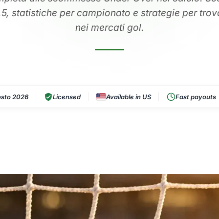
3.5, statistiche per campionato e strategie per tro
nei mercati gol.
sto 2026
Licensed
Available in US
Fast payouts