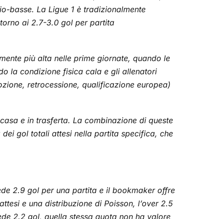
edio-basse. La Ligue 1 è tradizionalmente
torno ai 2.7-3.0 gol per partita
mente più alta nelle prime giornate, quando le
 la condizione fisica cala e gli allenatori
romozione, retrocessione, qualificazione europea)
 casa e in trasferta. La combinazione di queste
ei gol totali attesi nella partita specifica, che
evede 2.9 gol per una partita e il bookmaker offre
attesi e una distribuzione di Poisson, l’over 2.5
vede 2.2 gol, quella stessa quota non ha valore