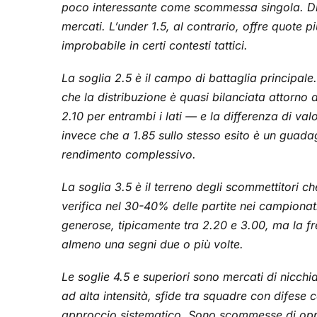
poco interessante come scommessa singola. Div
mercati. L’under 1.5, al contrario, offre quote 
improbabile in certi contesti tattici.
La soglia 2.5 è il campo di battaglia principale.
che la distribuzione è quasi bilanciata attorno
2.10 per entrambi i lati — e la differenza di va
invece che a 1.85 sullo stesso esito è un guad
rendimento complessivo.
La soglia 3.5 è il terreno degli scommettitori c
verifica nel 30-40% delle partite nei campionati 
generose, tipicamente tra 2.20 e 3.00, ma la f
almeno una segni due o più volte.
Le soglie 4.5 e superiori sono mercati di nicch
ad alta intensità, sfide tra squadre con difese
approccio sistematico. Sono scommesse di opp