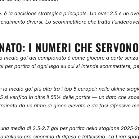
o: è la decisione strategica principale. Un over 2.5 e un o
 rendimento diversi. Lo scommettitore che tratta l’under/o
NATO: I NUMERI CHE SERVONO
a media gol del campionato è come giocare a carte senza 
 per partita di ogni lega su cui si intende scommettere, pe
a media gol più alta tra i top 5 europei: nelle ultime stagio
.5 si verifica in oltre il 55% delle partite — un dato che spo
rainata da un ritmo di gioco elevato e da fasi difensive m
 una media di 2.5-2.7 gol per partita nella stagione 2025-2
io italiano era sinonimo di difesa e tatticismo. La Liga spa