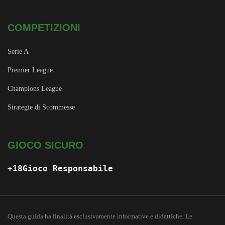
COMPETIZIONI
Serie A
Premier League
Champions League
Strategie di Scommesse
GIOCO SICURO
+18
Gioco Responsabile
Questa guida ha finalità esclusivamente informative e didattiche. Le