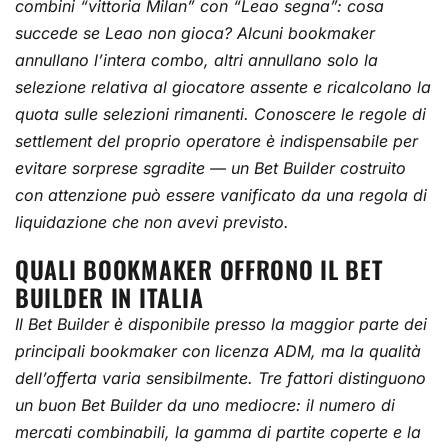
combini “vittoria Milan” con “Leao segna”: cosa
succede se Leao non gioca? Alcuni bookmaker
annullano l’intera combo, altri annullano solo la
selezione relativa al giocatore assente e ricalcolano la
quota sulle selezioni rimanenti. Conoscere le regole di
settlement del proprio operatore è indispensabile per
evitare sorprese sgradite — un Bet Builder costruito
con attenzione può essere vanificato da una regola di
liquidazione che non avevi previsto.
QUALI BOOKMAKER OFFRONO IL BET
BUILDER IN ITALIA
Il Bet Builder è disponibile presso la maggior parte dei
principali bookmaker con licenza ADM, ma la qualità
dell’offerta varia sensibilmente. Tre fattori distinguono
un buon Bet Builder da uno mediocre: il numero di
mercati combinabili, la gamma di partite coperte e la