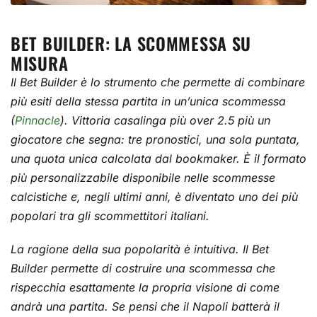
BET BUILDER: LA SCOMMESSA SU
MISURA
Il Bet Builder è lo strumento che permette di combinare
più esiti della stessa partita in un’unica scommessa
(
Pinnacle
). Vittoria casalinga più over 2.5 più un
giocatore che segna: tre pronostici, una sola puntata,
una quota unica calcolata dal bookmaker. È il formato
più personalizzabile disponibile nelle scommesse
calcistiche e, negli ultimi anni, è diventato uno dei più
popolari tra gli scommettitori italiani.
La ragione della sua popolarità è intuitiva. Il Bet
Builder permette di costruire una scommessa che
rispecchia esattamente la propria visione di come
andrà una partita. Se pensi che il Napoli batterà il