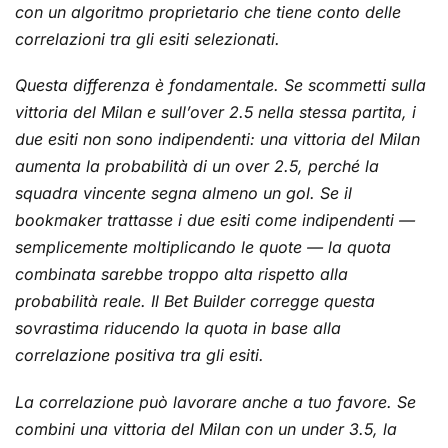
con un algoritmo proprietario che tiene conto delle
correlazioni tra gli esiti selezionati.
Questa differenza è fondamentale. Se scommetti sulla
vittoria del Milan e sull’over 2.5 nella stessa partita, i
due esiti non sono indipendenti: una vittoria del Milan
aumenta la probabilità di un over 2.5, perché la
squadra vincente segna almeno un gol. Se il
bookmaker trattasse i due esiti come indipendenti —
semplicemente moltiplicando le quote — la quota
combinata sarebbe troppo alta rispetto alla
probabilità reale. Il Bet Builder corregge questa
sovrastima riducendo la quota in base alla
correlazione positiva tra gli esiti.
La correlazione può lavorare anche a tuo favore. Se
combini una vittoria del Milan con un under 3.5, la