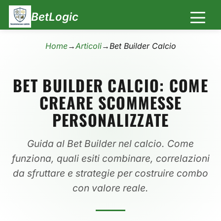
BetLogic
Home
→
Articoli
→
Bet Builder Calcio
BET BUILDER CALCIO: COME
CREARE SCOMMESSE
PERSONALIZZATE
Guida al Bet Builder nel calcio. Come
funziona, quali esiti combinare, correlazioni
da sfruttare e strategie per costruire combo
con valore reale.