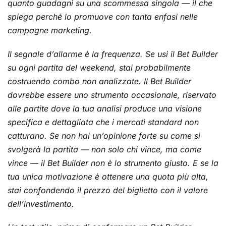
quanto guadagni su una scommessa singola — il che
spiega perché lo promuove con tanta enfasi nelle
campagne marketing.
Il segnale d’allarme è la frequenza. Se usi il Bet Builder
su ogni partita del weekend, stai probabilmente
costruendo combo non analizzate. Il Bet Builder
dovrebbe essere uno strumento occasionale, riservato
alle partite dove la tua analisi produce una visione
specifica e dettagliata che i mercati standard non
catturano. Se non hai un’opinione forte su come si
svolgerà la partita — non solo chi vince, ma come
vince — il Bet Builder non è lo strumento giusto. E se la
tua unica motivazione è ottenere una quota più alta,
stai confondendo il prezzo del biglietto con il valore
dell’investimento.